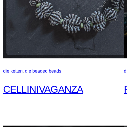
die ketten
, 
die beaded beads
d
CELLINIVAGANZA