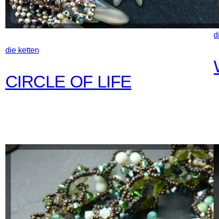
d
die ketten
CIRCLE OF LIFE