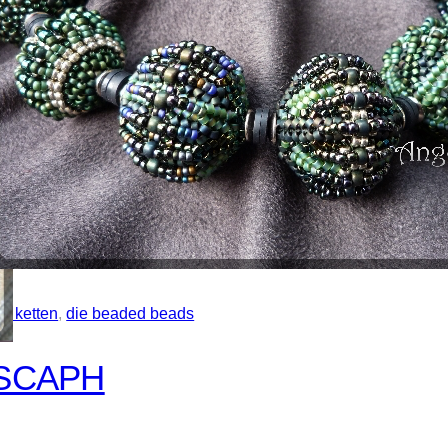
ie ketten
, 
die beaded beads
SCAPH