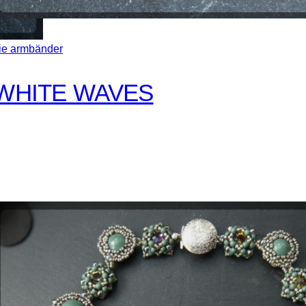
ie armbänder
WHITE WAVES