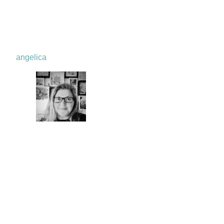
angelica
instagram
pinterest
mail
kategorien
über mich