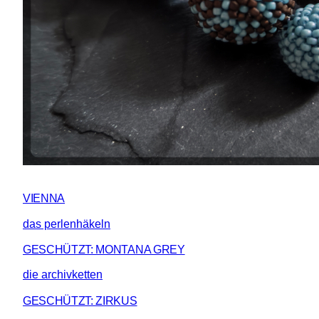
VIENNA
das perlenhäkeln
GESCHÜTZT: MONTANA GREY
die archivketten
GESCHÜTZT: ZIRKUS