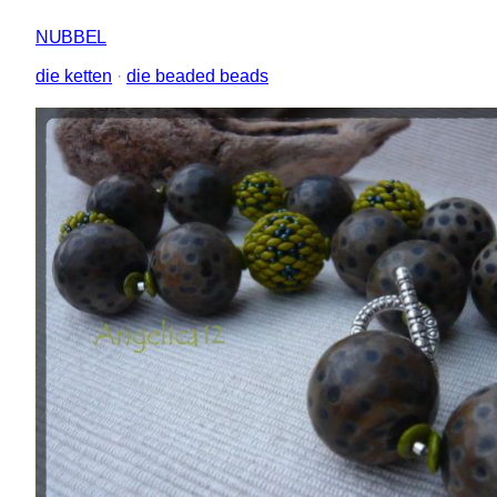
NUBBEL
die ketten
 · 
die beaded beads