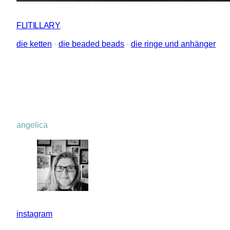
FLITILLARY
die ketten
 · 
die beaded beads
 · 
die ringe und anhänger
angelica
instagram