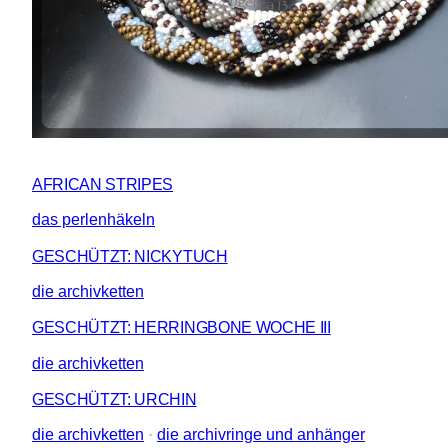
AFRICAN STRIPES
das perlenhäkeln
GESCHÜTZT: NICKYTUCH
die archivketten
GESCHÜTZT: HERRINGBONE WOCHE III
die archivketten
GESCHÜTZT: URCHIN
die archivketten
 · 
die archivringe und anhänger