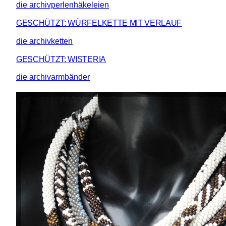
die archivperlenhäkeleien
GESCHÜTZT: WÜRFELKETTE MIT VERLAUF
die archivketten
GESCHÜTZT: WISTERIA
die archivarmbänder