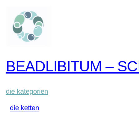
zum
inhalt
springen
BEADLIBITUM – S
die kategorien
die ketten