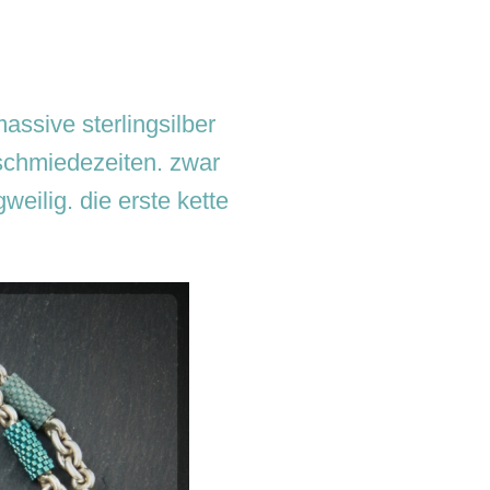
assive sterlingsilber
schmiedezeiten. zwar
eilig. die erste kette