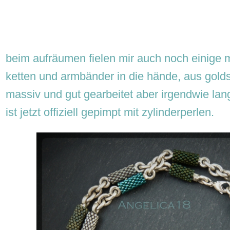
beim aufräumen fielen mir auch noch einige m
ketten und armbänder in die hände, aus gold
massiv und gut gearbeitet aber irgendwie langw
ist jetzt offiziell gepimpt mit zylinderperlen.