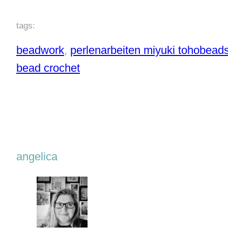
tags:
beadwork
, 
perlenarbeiten miyuki tohobead
bead crochet
angelica