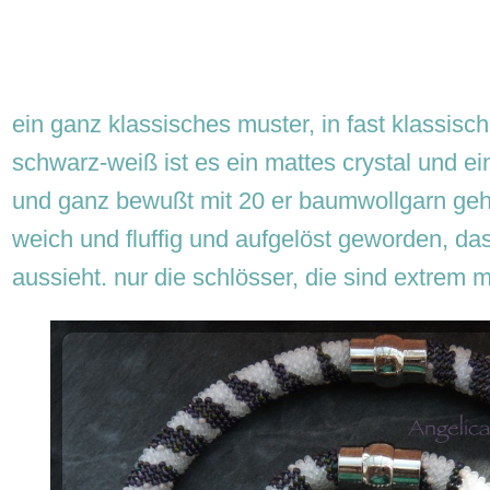
ein ganz klassisches muster, in fast klassisch
schwarz-weiß ist es ein mattes crystal und ein
und ganz bewußt mit 20 er baumwollgarn gehä
weich und fluffig und aufgelöst geworden, da
aussieht. nur die schlösser, die sind extrem 