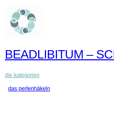
zum
inhalt
springen
BEADLIBITUM – S
die kategorien
das perlenhäkeln