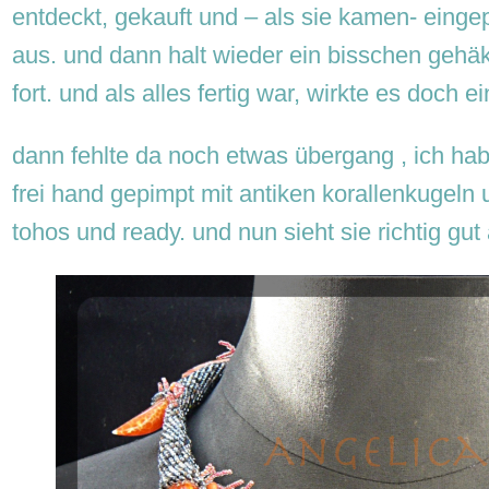
entdeckt, gekauft und – als sie kamen- eingep
aus. und dann halt wieder ein bisschen gehäk
fort. und als alles fertig war, wirkte es doch 
dann fehlte da noch etwas übergang , ich hab
frei hand gepimpt mit antiken korallenkugeln
tohos und ready. und nun sieht sie richtig gut