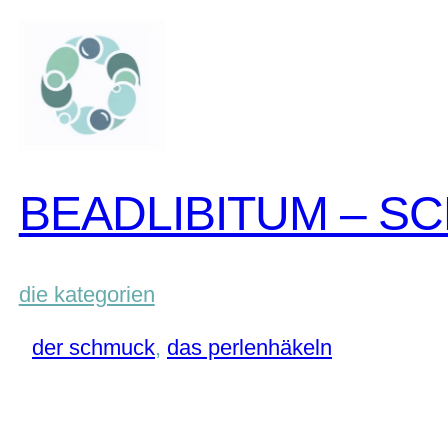
zum
inhalt
springen
BEADLIBITUM – S
die kategorien
der schmuck
, 
das perlenhäkeln