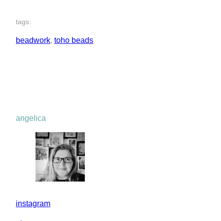
tags:
beadwork
, 
toho beads
angelica
instagram