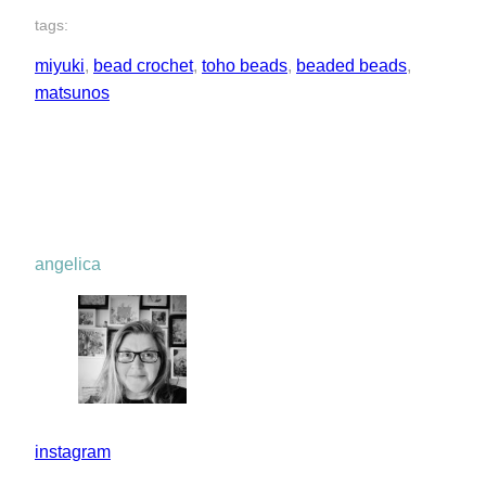
tags:
miyuki
, 
bead crochet
, 
toho beads
, 
beaded beads
, 
matsunos
angelica
instagram