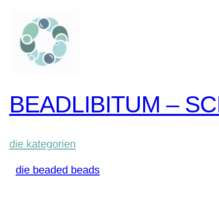
zum
inhalt
springen
BEADLIBITUM – S
die kategorien
die beaded beads