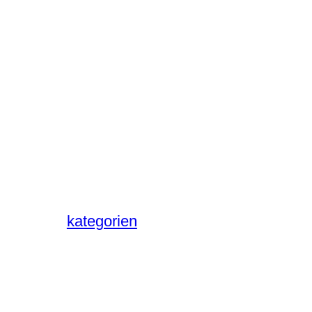
kategorien
über mich
impressum
datenschutz