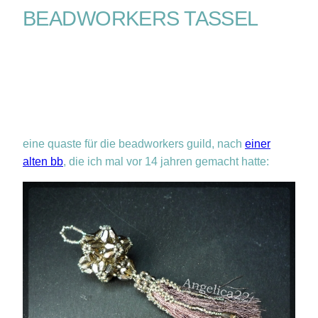
BEADWORKERS TASSEL
eine quaste für die beadworkers guild, nach
einer
alten bb
, die ich mal vor 14 jahren gemacht hatte: