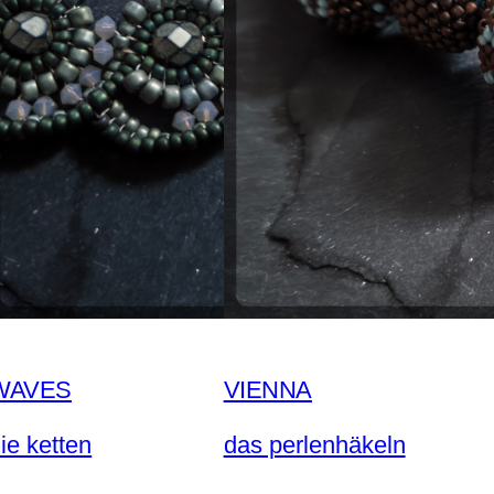
WAVES
VIENNA
ie ketten
das perlenhäkeln