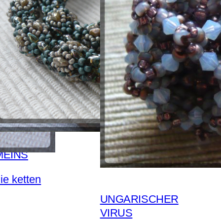
MEINS
ie ketten
UNGARISCHER
VIRUS