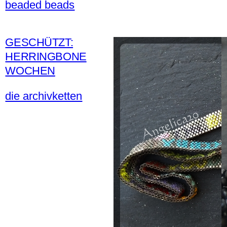
beaded beads
GESCHÜTZT:
HERRINGBONE
WOCHEN
die archivketten