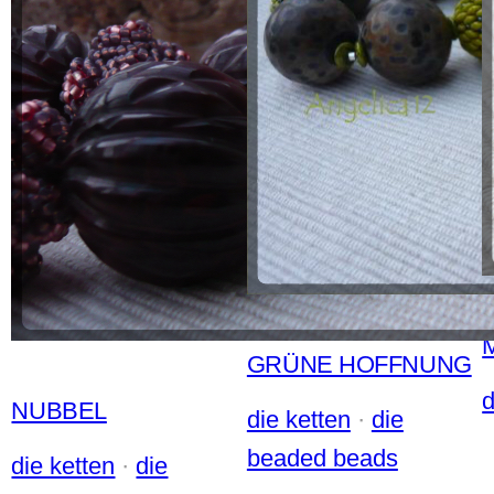
GRÜNE HOFFNUNG
d
NUBBEL
die ketten
 · 
die
beaded beads
die ketten
 · 
die