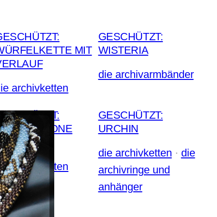
GESCHÜTZT:
GESCHÜTZT:
WÜRFELKETTE MIT
WISTERIA
VERLAUF
die archivarmbänder
ie archivketten
GESCHÜTZT:
GESCHÜTZT:
HERRINGBONE
URCHIN
WOCHE III
die archivketten
 · 
die
ie archivketten
archivringe und
anhänger