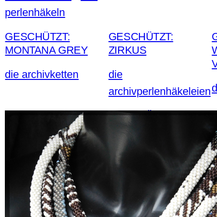
perlenhäkeln
GESCHÜTZT:
GESCHÜTZT:
MONTANA GREY
ZIRKUS
die archivketten
die
d
archivperlenhäkeleien
GESCHÜTZT:
NICKYTUCH
die archivketten
d