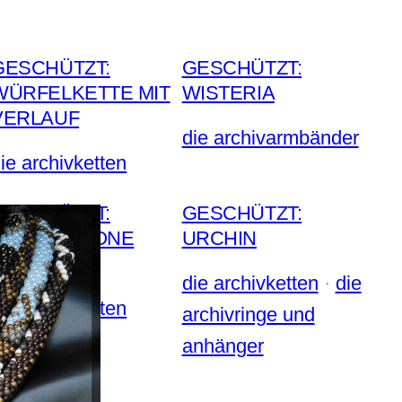
GESCHÜTZT:
GESCHÜTZT:
WÜRFELKETTE MIT
WISTERIA
VERLAUF
die archivarmbänder
ie archivketten
GESCHÜTZT:
GESCHÜTZT:
HERRINGBONE
URCHIN
WOCHE III
die archivketten
 · 
die
ie archivketten
archivringe und
anhänger