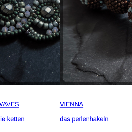
WAVES
VIENNA
ie ketten
das perlenhäkeln