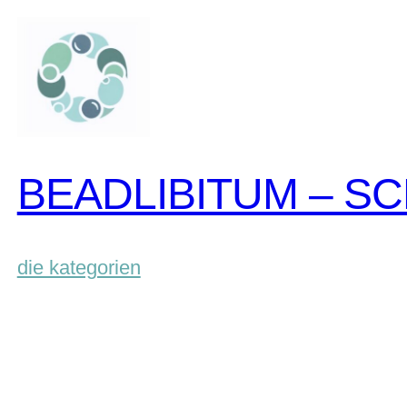
zum
inhalt
springen
BEADLIBITUM – S
die kategorien