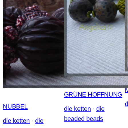
GRÜNE HOFFNUNG
d
NUBBEL
die ketten
 · 
die
beaded beads
die ketten
 · 
die