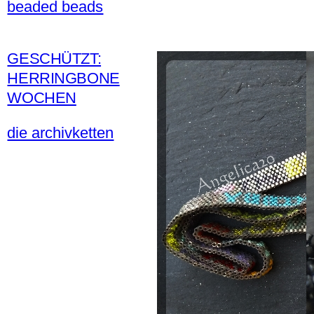
beaded beads
GESCHÜTZT:
HERRINGBONE
WOCHEN
die archivketten