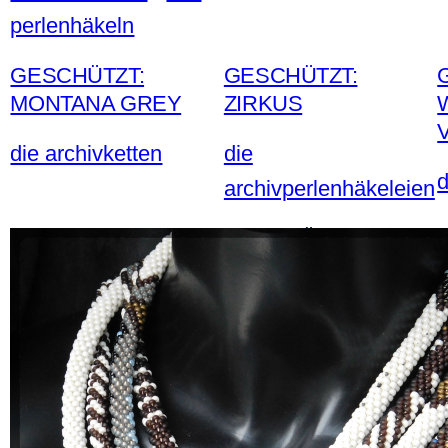
perlenhäkeln
GESCHÜTZT:
GESCHÜTZT:
MONTANA GREY
ZIRKUS
die archivketten
die
d
archivperlenhäkeleien
GESCHÜTZT:
NICKYTUCH
die archivketten
d