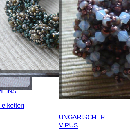
MEINS
ie ketten
UNGARISCHER
VIRUS