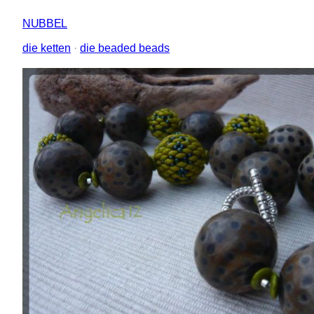
NUBBEL
die ketten
 · 
die beaded beads