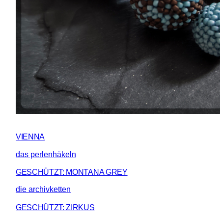
VIENNA
das perlenhäkeln
GESCHÜTZT: MONTANA GREY
die archivketten
GESCHÜTZT: ZIRKUS