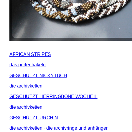
AFRICAN STRIPES
das perlenhäkeln
GESCHÜTZT: NICKYTUCH
die archivketten
GESCHÜTZT: HERRINGBONE WOCHE III
die archivketten
GESCHÜTZT: URCHIN
die archivketten
 · 
die archivringe und anhänger