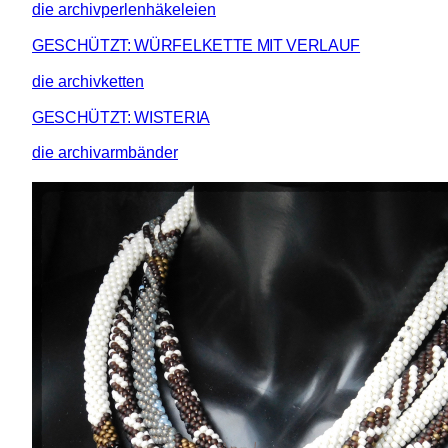
die archivperlenhäkeleien
GESCHÜTZT: WÜRFELKETTE MIT VERLAUF
die archivketten
GESCHÜTZT: WISTERIA
die archivarmbänder