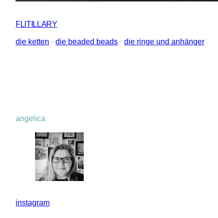
FLITILLARY
die ketten
 · 
die beaded beads
 · 
die ringe und anhänger
angelica
instagram