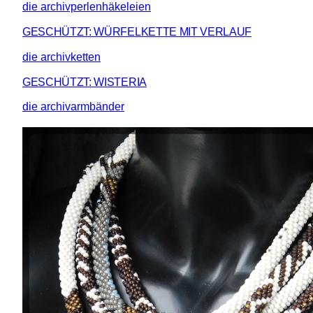
die archivperlenhäkeleien
GESCHÜTZT: WÜRFELKETTE MIT VERLAUF
die archivketten
GESCHÜTZT: WISTERIA
die archivarmbänder