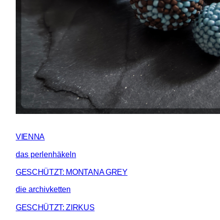
VIENNA
das perlenhäkeln
GESCHÜTZT: MONTANA GREY
die archivketten
GESCHÜTZT: ZIRKUS