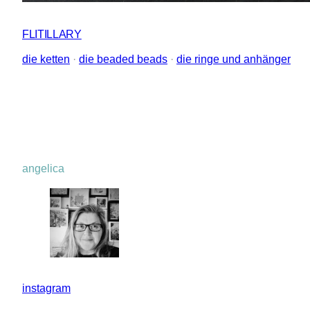
FLITILLARY
die ketten
 · 
die beaded beads
 · 
die ringe und anhänger
angelica
instagram