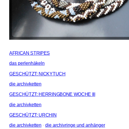
AFRICAN STRIPES
das perlenhäkeln
GESCHÜTZT: NICKYTUCH
die archivketten
GESCHÜTZT: HERRINGBONE WOCHE III
die archivketten
GESCHÜTZT: URCHIN
die archivketten
 · 
die archivringe und anhänger