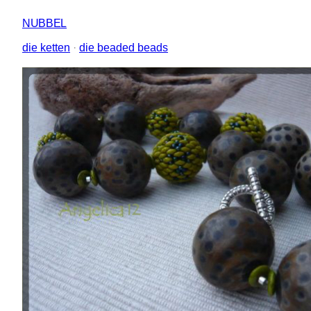
NUBBEL
die ketten
 · 
die beaded beads