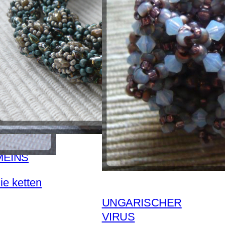
MEINS
ie ketten
UNGARISCHER
VIRUS