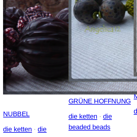
GRÜNE HOFFNUNG
d
NUBBEL
die ketten
 · 
die
beaded beads
die ketten
 · 
die