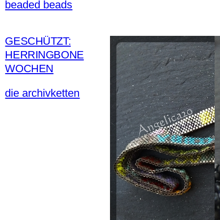
beaded beads
GESCHÜTZT:
HERRINGBONE
WOCHEN
die archivketten