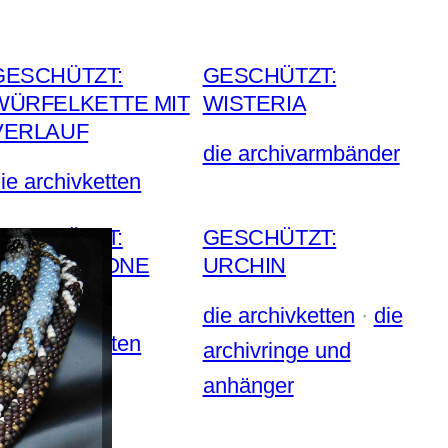
GESCHÜTZT:
GESCHÜTZT:
WÜRFELKETTE MIT
WISTERIA
VERLAUF
die archivarmbänder
ie archivketten
GESCHÜTZT:
GESCHÜTZT:
HERRINGBONE
URCHIN
WOCHE III
die archivketten
 · 
die
ie archivketten
archivringe und
anhänger