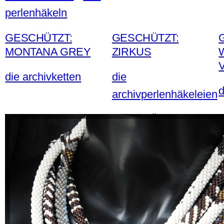
perlenhäkeln
GESCHÜTZT:
GESCHÜTZT:
MONTANA GREY
ZIRKUS
die archivketten
die
d
archivperlenhäkeleien
GESCHÜTZT:
NICKYTUCH
die archivketten
d