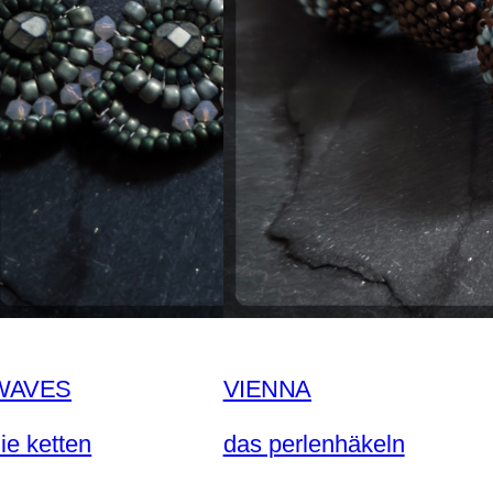
WAVES
VIENNA
ie ketten
das perlenhäkeln