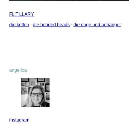
FLITILLARY
die ketten
 · 
die beaded beads
 · 
die ringe und anhänger
angelica
instagram