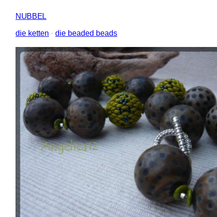
NUBBEL
die ketten
 · 
die beaded beads