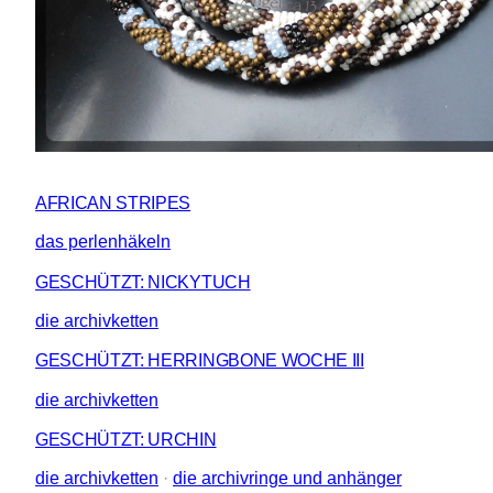
AFRICAN STRIPES
das perlenhäkeln
GESCHÜTZT: NICKYTUCH
die archivketten
GESCHÜTZT: HERRINGBONE WOCHE III
die archivketten
GESCHÜTZT: URCHIN
die archivketten
 · 
die archivringe und anhänger