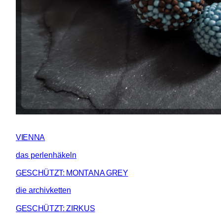
VIENNA
das perlenhäkeln
GESCHÜTZT: MONTANA GREY
die archivketten
GESCHÜTZT: ZIRKUS