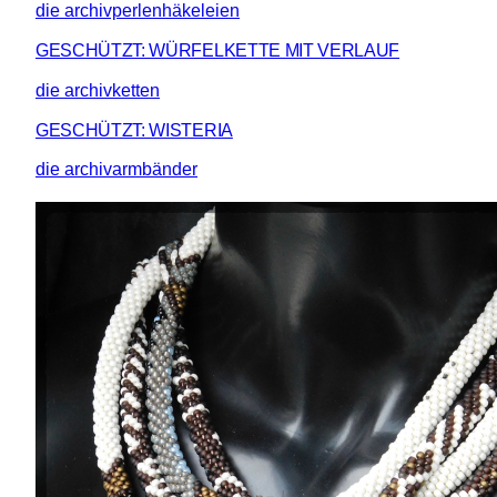
die archivperlenhäkeleien
GESCHÜTZT: WÜRFELKETTE MIT VERLAUF
die archivketten
GESCHÜTZT: WISTERIA
die archivarmbänder