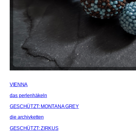
VIENNA
das perlenhäkeln
GESCHÜTZT: MONTANA GREY
die archivketten
GESCHÜTZT: ZIRKUS