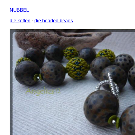
NUBBEL
die ketten
 · 
die beaded beads