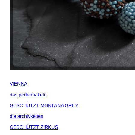
VIENNA
das perlenhäkeln
GESCHÜTZT: MONTANA GREY
die archivketten
GESCHÜTZT: ZIRKUS