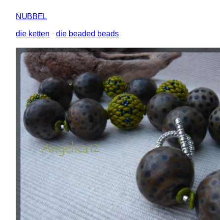
NUBBEL
die ketten
 · 
die beaded beads