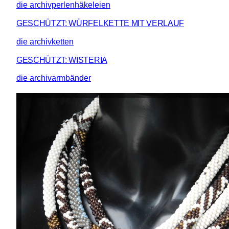
die archivperlenhäkeleien
GESCHÜTZT: WÜRFELKETTE MIT VERLAUF
die archivketten
GESCHÜTZT: WISTERIA
die archivarmbänder