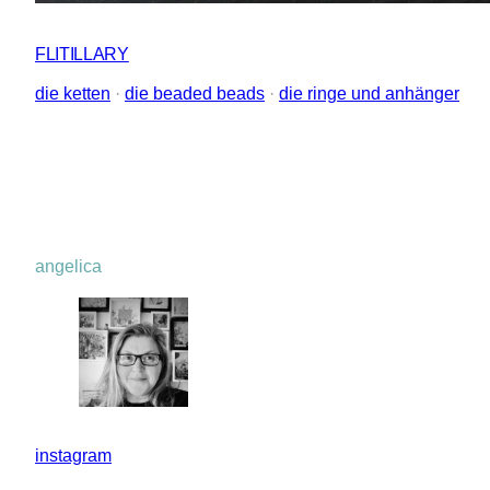
FLITILLARY
die ketten
 · 
die beaded beads
 · 
die ringe und anhänger
angelica
instagram