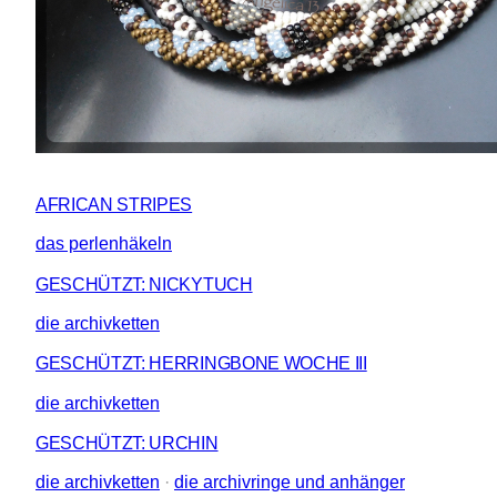
AFRICAN STRIPES
das perlenhäkeln
GESCHÜTZT: NICKYTUCH
die archivketten
GESCHÜTZT: HERRINGBONE WOCHE III
die archivketten
GESCHÜTZT: URCHIN
die archivketten
 · 
die archivringe und anhänger