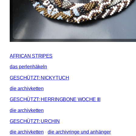
AFRICAN STRIPES
das perlenhäkeln
GESCHÜTZT: NICKYTUCH
die archivketten
GESCHÜTZT: HERRINGBONE WOCHE III
die archivketten
GESCHÜTZT: URCHIN
die archivketten
 · 
die archivringe und anhänger