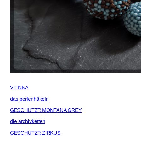
VIENNA
das perlenhäkeln
GESCHÜTZT: MONTANA GREY
die archivketten
GESCHÜTZT: ZIRKUS