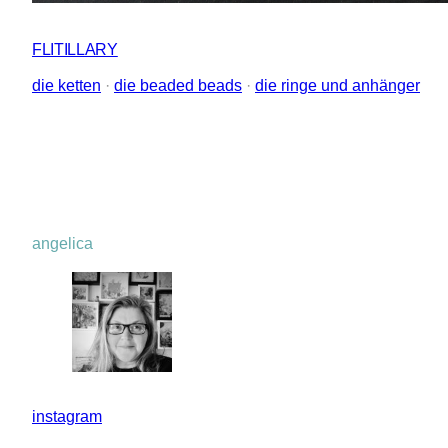
FLITILLARY
die ketten
 · 
die beaded beads
 · 
die ringe und anhänger
angelica
instagram