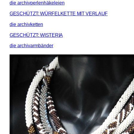
die archivperlenhäkeleien
GESCHÜTZT: WÜRFELKETTE MIT VERLAUF
die archivketten
GESCHÜTZT: WISTERIA
die archivarmbänder