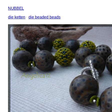
NUBBEL
die ketten
 · 
die beaded beads