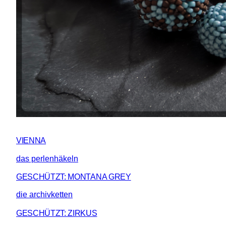
VIENNA
das perlenhäkeln
GESCHÜTZT: MONTANA GREY
die archivketten
GESCHÜTZT: ZIRKUS