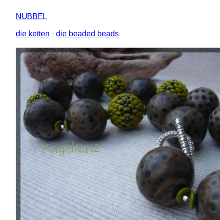
NUBBEL
die ketten
 · 
die beaded beads