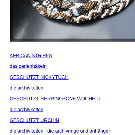
AFRICAN STRIPES
das perlenhäkeln
GESCHÜTZT: NICKYTUCH
die archivketten
GESCHÜTZT: HERRINGBONE WOCHE III
die archivketten
GESCHÜTZT: URCHIN
die archivketten
 · 
die archivringe und anhänger