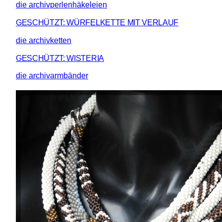
die archivperlenhäkeleien
GESCHÜTZT: WÜRFELKETTE MIT VERLAUF
die archivketten
GESCHÜTZT: WISTERIA
die archivarmbänder