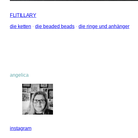
FLITILLARY
die ketten
 · 
die beaded beads
 · 
die ringe und anhänger
angelica
instagram