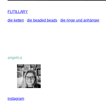
FLITILLARY
die ketten
 · 
die beaded beads
 · 
die ringe und anhänger
angelica
instagram