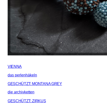
VIENNA
das perlenhäkeln
GESCHÜTZT: MONTANA GREY
die archivketten
GESCHÜTZT: ZIRKUS