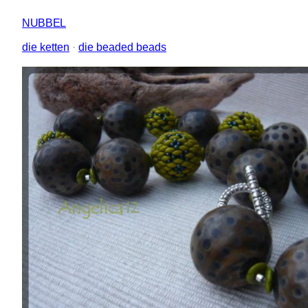
NUBBEL
die ketten
 · 
die beaded beads