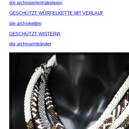
die archivperlenhäkeleien
GESCHÜTZT: WÜRFELKETTE MIT VERLAUF
die archivketten
GESCHÜTZT: WISTERIA
die archivarmbänder