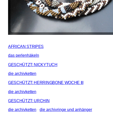
AFRICAN STRIPES
das perlenhäkeln
GESCHÜTZT: NICKYTUCH
die archivketten
GESCHÜTZT: HERRINGBONE WOCHE III
die archivketten
GESCHÜTZT: URCHIN
die archivketten
 · 
die archivringe und anhänger