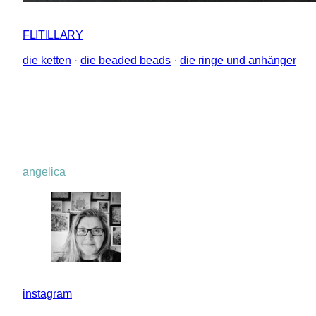
FLITILLARY
die ketten
 · 
die beaded beads
 · 
die ringe und anhänger
angelica
instagram