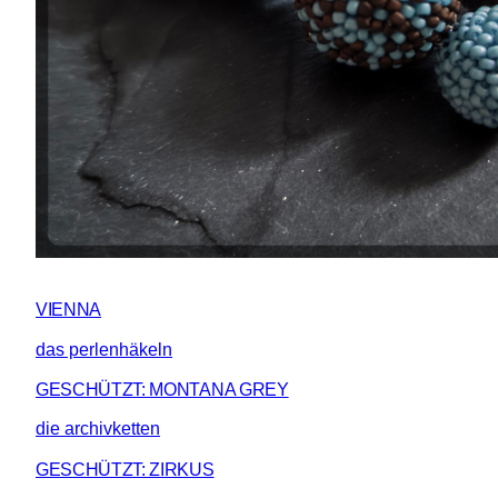
VIENNA
das perlenhäkeln
GESCHÜTZT: MONTANA GREY
die archivketten
GESCHÜTZT: ZIRKUS