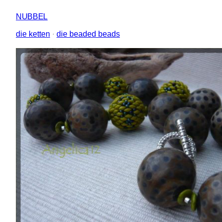
NUBBEL
die ketten
 · 
die beaded beads