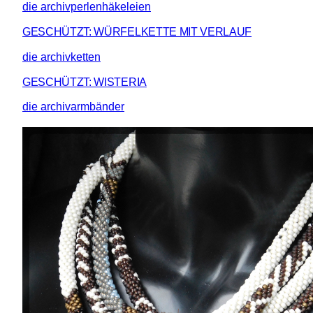
die archivperlenhäkeleien
GESCHÜTZT: WÜRFELKETTE MIT VERLAUF
die archivketten
GESCHÜTZT: WISTERIA
die archivarmbänder