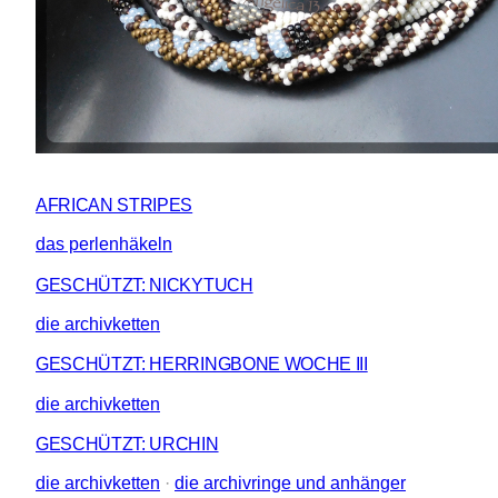
AFRICAN STRIPES
das perlenhäkeln
GESCHÜTZT: NICKYTUCH
die archivketten
GESCHÜTZT: HERRINGBONE WOCHE III
die archivketten
GESCHÜTZT: URCHIN
die archivketten
 · 
die archivringe und anhänger