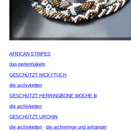
AFRICAN STRIPES
das perlenhäkeln
GESCHÜTZT: NICKYTUCH
die archivketten
GESCHÜTZT: HERRINGBONE WOCHE III
die archivketten
GESCHÜTZT: URCHIN
die archivketten
 · 
die archivringe und anhänger