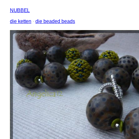
NUBBEL
die ketten
 · 
die beaded beads