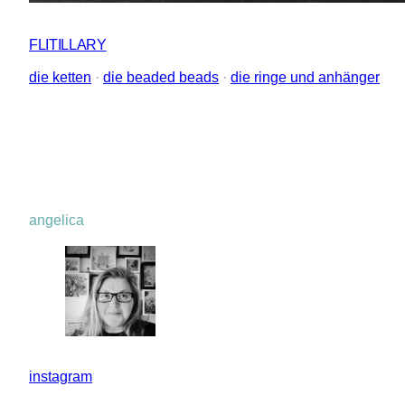
FLITILLARY
die ketten
 · 
die beaded beads
 · 
die ringe und anhänger
angelica
instagram