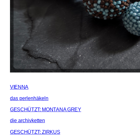
VIENNA
das perlenhäkeln
GESCHÜTZT: MONTANA GREY
die archivketten
GESCHÜTZT: ZIRKUS