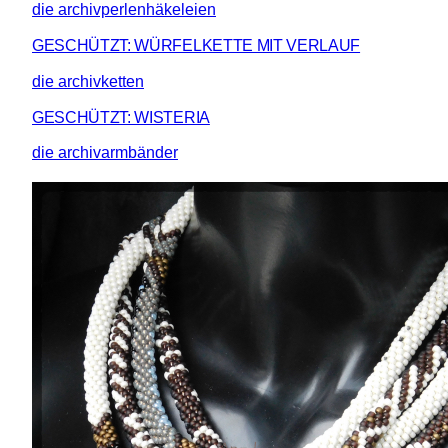
die archivperlenhäkeleien
GESCHÜTZT: WÜRFELKETTE MIT VERLAUF
die archivketten
GESCHÜTZT: WISTERIA
die archivarmbänder