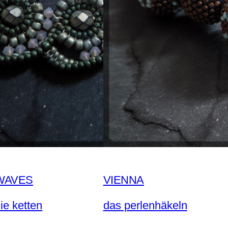
WAVES
VIENNA
ie ketten
das perlenhäkeln