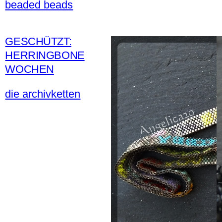
beaded beads
GESCHÜTZT:
HERRINGBONE
WOCHEN
die archivketten