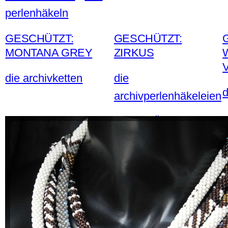
perlenhäkeln
GESCHÜTZT:
GESCHÜTZT:
MONTANA GREY
ZIRKUS
die archivketten
die
d
archivperlenhäkeleien
GESCHÜTZT:
NICKYTUCH
die archivketten
d