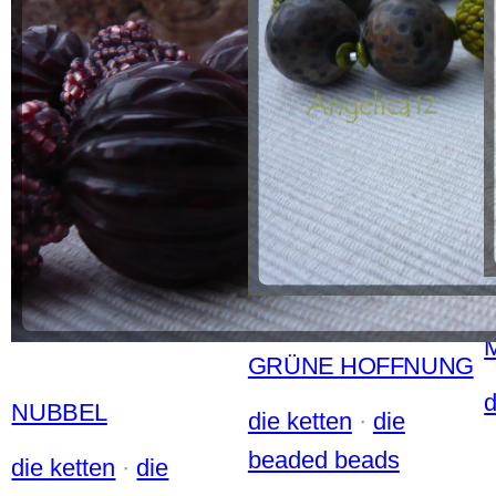
GRÜNE HOFFNUNG
d
NUBBEL
die ketten
 · 
die
beaded beads
die ketten
 · 
die