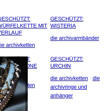
GESCHÜTZT:
GESCHÜTZT:
WÜRFELKETTE MIT
WISTERIA
VERLAUF
die archivarmbänder
ie archivketten
GESCHÜTZT:
GESCHÜTZT:
HERRINGBONE
URCHIN
WOCHE III
die archivketten
 · 
die
ie archivketten
archivringe und
anhänger