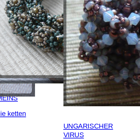
MEINS
ie ketten
UNGARISCHER
VIRUS