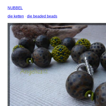
NUBBEL
die ketten
 · 
die beaded beads