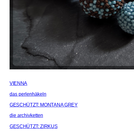
VIENNA
das perlenhäkeln
GESCHÜTZT: MONTANA GREY
die archivketten
GESCHÜTZT: ZIRKUS