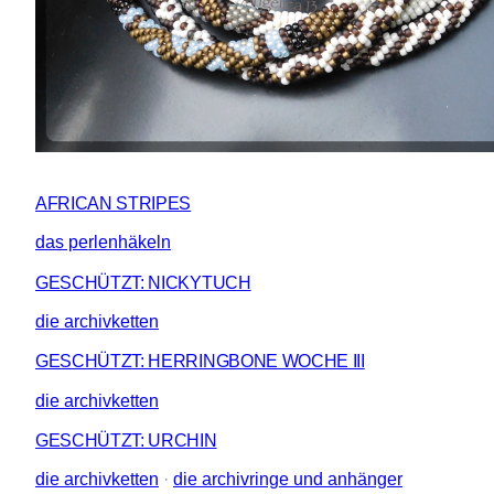
AFRICAN STRIPES
das perlenhäkeln
GESCHÜTZT: NICKYTUCH
die archivketten
GESCHÜTZT: HERRINGBONE WOCHE III
die archivketten
GESCHÜTZT: URCHIN
die archivketten
 · 
die archivringe und anhänger