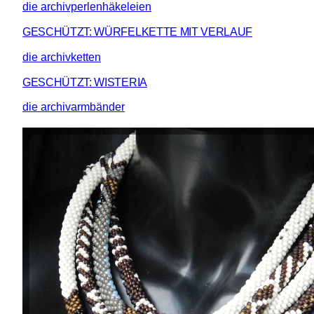
die archivperlenhäkeleien
GESCHÜTZT: WÜRFELKETTE MIT VERLAUF
die archivketten
GESCHÜTZT: WISTERIA
die archivarmbänder