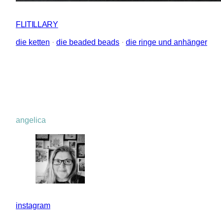
FLITILLARY
die ketten
 · 
die beaded beads
 · 
die ringe und anhänger
angelica
instagram