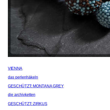
VIENNA
das perlenhäkeln
GESCHÜTZT: MONTANA GREY
die archivketten
GESCHÜTZT: ZIRKUS