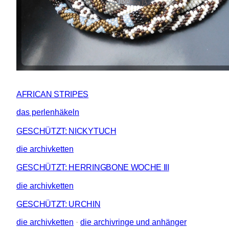
AFRICAN STRIPES
das perlenhäkeln
GESCHÜTZT: NICKYTUCH
die archivketten
GESCHÜTZT: HERRINGBONE WOCHE III
die archivketten
GESCHÜTZT: URCHIN
die archivketten
 · 
die archivringe und anhänger