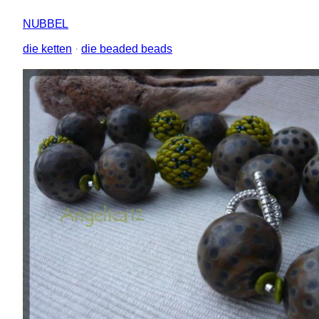
NUBBEL
die ketten
 · 
die beaded beads