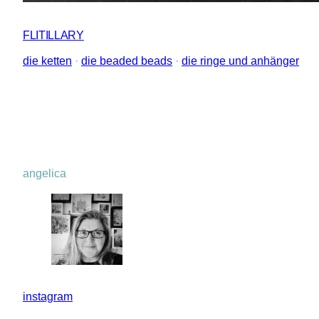
FLITILLARY
die ketten
 · 
die beaded beads
 · 
die ringe und anhänger
angelica
instagram