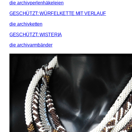
die archivperlenhäkeleien
GESCHÜTZT: WÜRFELKETTE MIT VERLAUF
die archivketten
GESCHÜTZT: WISTERIA
die archivarmbänder