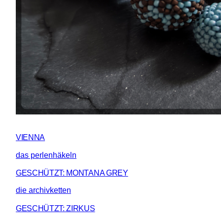
VIENNA
das perlenhäkeln
GESCHÜTZT: MONTANA GREY
die archivketten
GESCHÜTZT: ZIRKUS