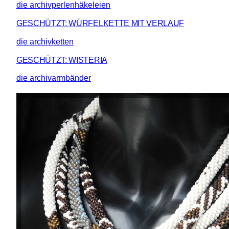
die archivperlenhäkeleien
GESCHÜTZT: WÜRFELKETTE MIT VERLAUF
die archivketten
GESCHÜTZT: WISTERIA
die archivarmbänder