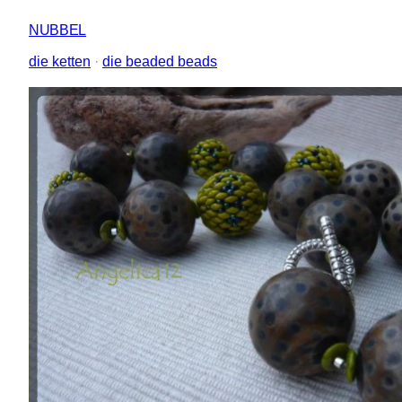
NUBBEL
die ketten
 · 
die beaded beads