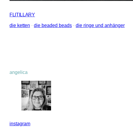
FLITILLARY
die ketten
 · 
die beaded beads
 · 
die ringe und anhänger
angelica
instagram