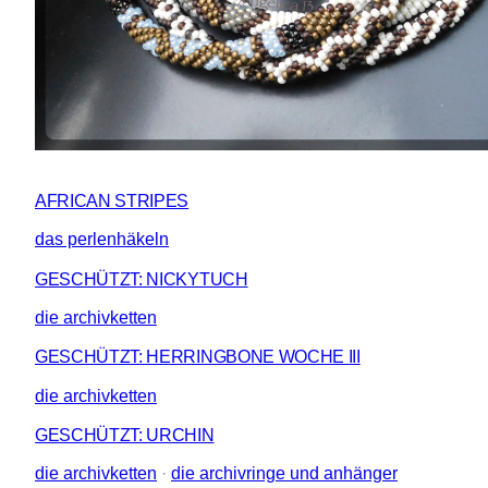
AFRICAN STRIPES
das perlenhäkeln
GESCHÜTZT: NICKYTUCH
die archivketten
GESCHÜTZT: HERRINGBONE WOCHE III
die archivketten
GESCHÜTZT: URCHIN
die archivketten
 · 
die archivringe und anhänger