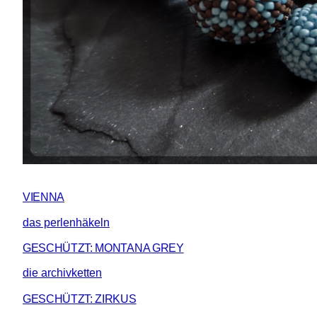
VIENNA
das perlenhäkeln
GESCHÜTZT: MONTANA GREY
die archivketten
GESCHÜTZT: ZIRKUS