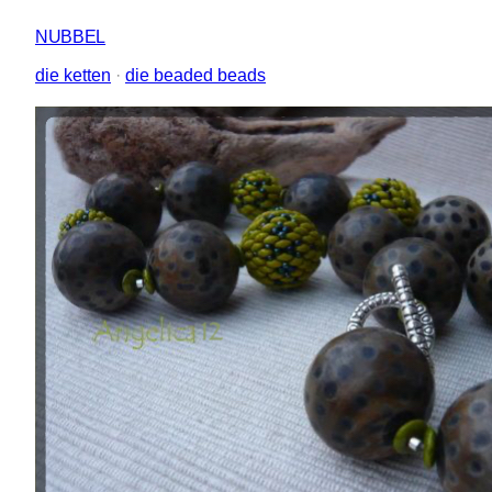
NUBBEL
die ketten
 · 
die beaded beads