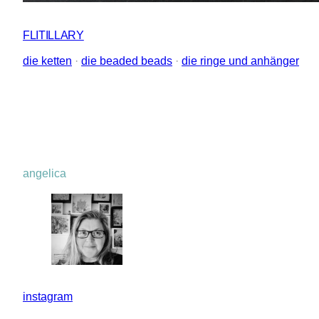
FLITILLARY
die ketten
 · 
die beaded beads
 · 
die ringe und anhänger
angelica
instagram