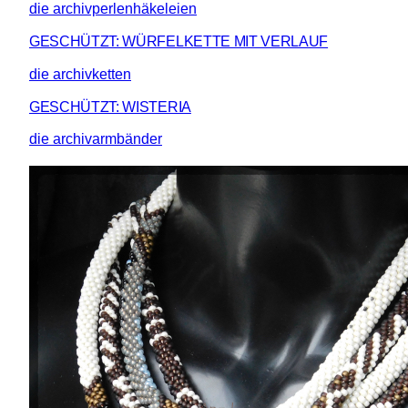
die archivperlenhäkeleien
GESCHÜTZT: WÜRFELKETTE MIT VERLAUF
die archivketten
GESCHÜTZT: WISTERIA
die archivarmbänder