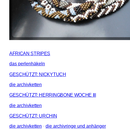
AFRICAN STRIPES
das perlenhäkeln
GESCHÜTZT: NICKYTUCH
die archivketten
GESCHÜTZT: HERRINGBONE WOCHE III
die archivketten
GESCHÜTZT: URCHIN
die archivketten
 · 
die archivringe und anhänger