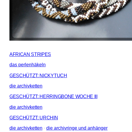
AFRICAN STRIPES
das perlenhäkeln
GESCHÜTZT: NICKYTUCH
die archivketten
GESCHÜTZT: HERRINGBONE WOCHE III
die archivketten
GESCHÜTZT: URCHIN
die archivketten
 · 
die archivringe und anhänger