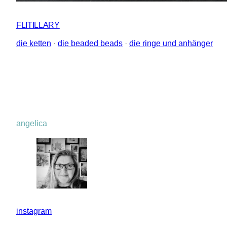
FLITILLARY
die ketten
 · 
die beaded beads
 · 
die ringe und anhänger
angelica
instagram