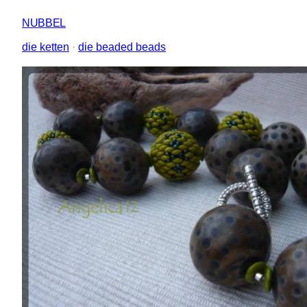
NUBBEL
die ketten
 · 
die beaded beads