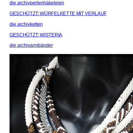
die archivperlenhäkeleien
GESCHÜTZT: WÜRFELKETTE MIT VERLAUF
die archivketten
GESCHÜTZT: WISTERIA
die archivarmbänder