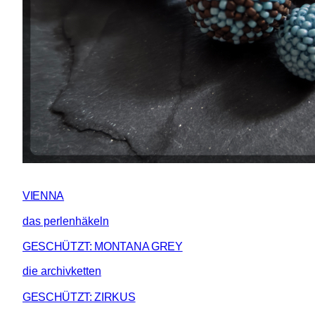
VIENNA
das perlenhäkeln
GESCHÜTZT: MONTANA GREY
die archivketten
GESCHÜTZT: ZIRKUS